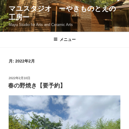
コ
マユスタジオ ーやきものとえの
ン
工房ー
テ
ン
Mayu Studio for Arts and Ceramic Arts
ツ
へ
メニュー
ス
キ
ッ
月:
2022年2月
プ
投
2022年2月10日
稿
春の野焼き【要予約】
日: