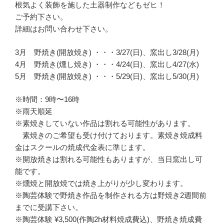
根気よく装飾を施した土器制作などもゼヒ！
ご予約下さい。
詳細はお問い合わせ下さい。
3月 野焼き(開放焼き) ・・・3/27(日)、窯出し3/28(月)
4月 野焼き(燻し焼き) ・・・4/24(日)、窯出し4/27(水)
5月 野焼き(開放焼き) ・・・5/29(日)、窯出し5/30(月)
※時間：9時〜16時
※雨天順延
※素焼きしていない作品は割れる可能性があります。
素焼きのご希望も受け付けております。素焼き焼成料
金はスクールの焼成代金表に準じます。
※開放焼きは割れる可能性もありますが、当日窯出し可
能です。
※燻焼と開放焼では焼き上がりが少し変わります。
※陶芸体験で野焼き作品を制作される方は野焼き2週間前
までに受講下さい。
※陶芸体験 ¥3,500(作陶2h材料焼成費込)、野焼き焼成費