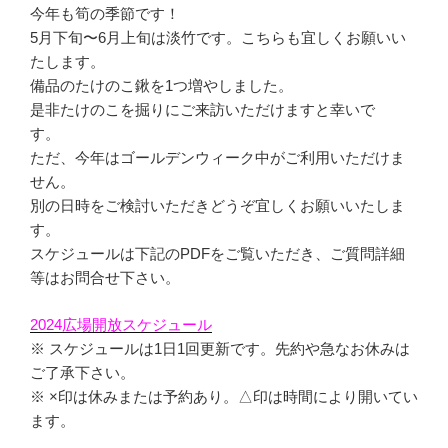
今年も筍の季節です！
5月下旬〜6月上旬は淡竹です。こちらも宜しくお願いい
たします。
備品のたけのこ鍬を1つ増やしました。
是非たけのこを掘りにご来訪いただけますと幸いで
す。
ただ、今年はゴールデンウィーク中がご利用いただけま
せん。
別の日時をご検討いただきどうぞ宜しくお願いいたしま
す。
スケジュールは下記のPDFをご覧いただき、ご質問詳細
等はお問合せ下さい。
2024広場開放スケジュール
※ スケジュールは1日1回更新です。先約や急なお休みは
ご了承下さい。
※ ×印は休みまたは予約あり。△印は時間により開いてい
ます。