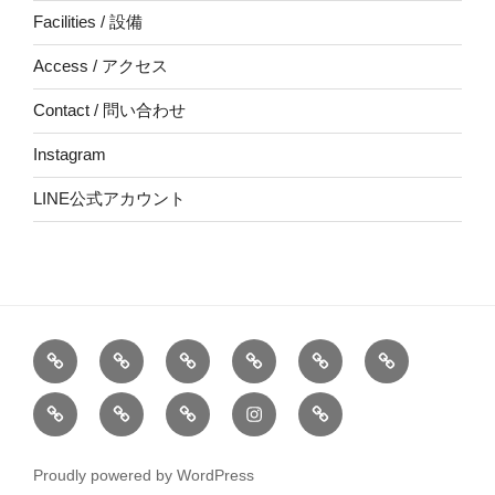
Facilities / 設備
Access / アクセス
Contact / 問い合わせ
Instagram
LINE公式アカウント
Top
About
School
Online
出
作
/
【要
/
張
品
Facilities
Access
Contact
Instagram
LINE
マ
予
オ
ワ
焼
/
/
/
公
ユ
約】
ン
ー
成
設
ア
問
式
ス
ラ
ク
Proudly powered by WordPress
備
ク
い
ア