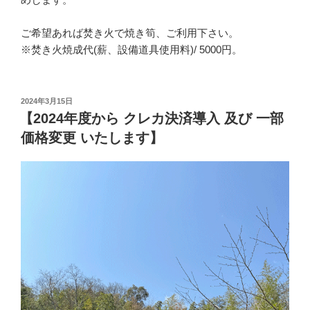
ご希望あれば焚き火で焼き筍、ご利用下さい。
※焚き火焼成代(薪、設備道具使用料)/ 5000円。
投
2024年3月15日
稿
【2024年度から クレカ決済導入 及び 一部
日:
価格変更 いたします】