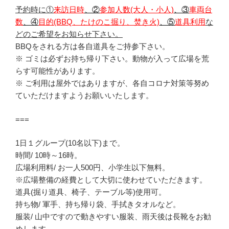
予約時に①
来訪日時
、②
参加人数(大人・小人)
、③
車両台
数
、④
目的(BBQ、たけのこ掘り、焚き火)
、⑤
道具利用
な
どのご希望をお知らせ下さい。
BBQをされる方は各自道具をご持参下さい。
※ ゴミは必ずお持ち帰り下さい。動物が入って広場を荒
らす可能性があります。
※ ご利用は屋外ではありますが、各自コロナ対策等努め
ていただけますようお願いいたします。
===
1日１グループ(10名以下)まで。
時間/ 10時～16時。
広場利用料/ お一人500円、小学生以下無料。
※広場整備の経費として大切に使わせていただきます。
道具(掘り道具、椅子、テーブル等)使用可。
持ち物/ 軍手、持ち帰り袋、手拭きタオルなど。
服装/ 山中ですので動きやすい服装、雨天後は長靴をお勧
めします。