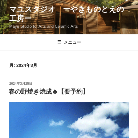
コ
マユスタジオ ーやきものとえの
ン
工房ー
テ
ン
Mayu Studio for Arts and Ceramic Arts
ツ
へ
メニュー
ス
キ
ッ
月:
2024年3月
プ
投
2024年3月25日
稿
春の野焼き焼成🔥【要予約】
日: