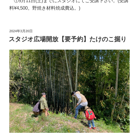
①5月11日(土)までにスタジオにてご受講下さい。(受講
料¥4,500。野焼き材料焼成費込。)
投
2024年3月20日
稿
スタジオ広場開放【要予約】たけのこ掘り
日: