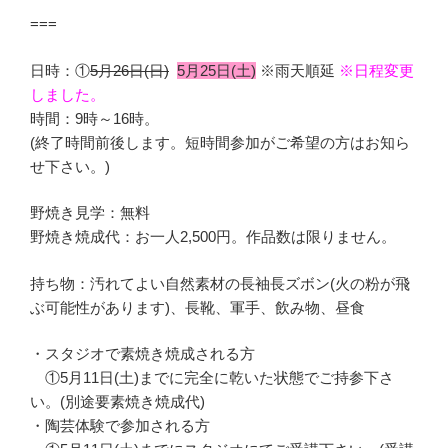
===
日時：①
5月26日(日)
5月25日(土)
※雨天順延
※日程変更
しました。
時間：9時～16時。
(終了時間前後します。短時間参加がご希望の方はお知ら
せ下さい。)
野焼き見学：無料
野焼き焼成代：お一人2,500円。作品数は限りません。
持ち物：汚れてよい自然素材の長袖長ズボン(火の粉が飛
ぶ可能性があります)、長靴、軍手、飲み物、昼食
・スタジオで素焼き焼成される方
①5月11日(土)までに完全に乾いた状態でご持参下さ
い。(別途要素焼き焼成代)
・陶芸体験で参加される方