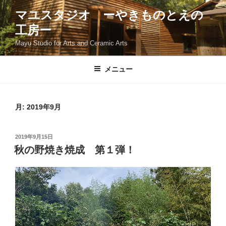
コ
マユスタジオ ーやきものとえの
ン
工房ー
テ
ン
Mayu Studio for Arts and Ceramic Arts
ツ
へ
メニュー
ス
キ
ッ
月:
2019年9月
プ
投
2019年9月15日
稿
秋の野焼き焼成 第１弾！
日: