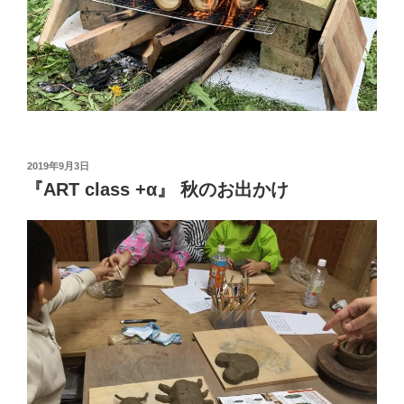
投
2019年9月3日
稿
『ART class +α』 秋のお出かけ
日: