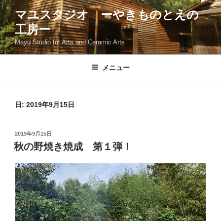
コ
マユスタジオ ーやきものとえの
ン
工房ー
テ
ン
Mayu Studio for Arts and Ceramic Arts
ツ
へ
メニュー
ス
キ
ッ
日:
2019年9月15日
プ
投
2019年9月15日
稿
秋の野焼き焼成 第１弾！
日: