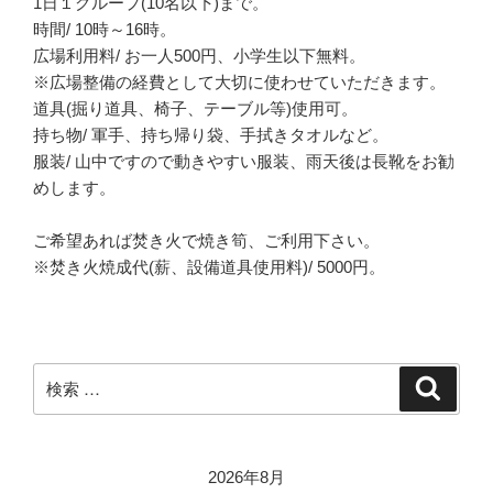
1日１グループ(10名以下)まで。
時間/ 10時～16時。
広場利用料/ お一人500円、小学生以下無料。
※広場整備の経費として大切に使わせていただきます。
道具(掘り道具、椅子、テーブル等)使用可。
持ち物/ 軍手、持ち帰り袋、手拭きタオルなど。
服装/ 山中ですので動きやすい服装、雨天後は長靴をお勧
めします。
ご希望あれば焚き火で焼き筍、ご利用下さい。
※焚き火焼成代(薪、設備道具使用料)/ 5000円。
検
検
索
索:
2026年8月