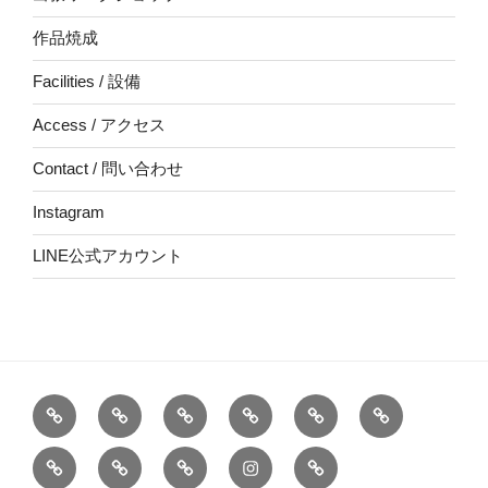
作品焼成
Facilities / 設備
Access / アクセス
Contact / 問い合わせ
Instagram
LINE公式アカウント
Top
About
School
Online
出
作
/
【要
/
張
品
Facilities
Access
Contact
Instagram
LINE
マ
予
オ
ワ
焼
/
/
/
公