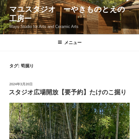
コ
マユスタジオ ーやきものとえの
ン
工房ー
テ
ン
Mayu Studio for Arts and Ceramic Arts
ツ
へ
メニュー
ス
キ
ッ
タグ:
筍掘り
プ
投
2024年3月20日
稿
スタジオ広場開放【要予約】たけのこ掘り
日: