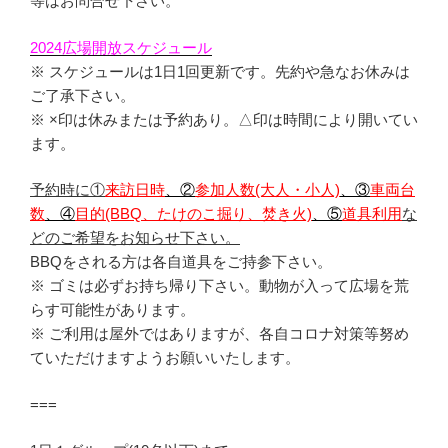
等はお問合せ下さい。
2024広場開放スケジュール
※ スケジュールは1日1回更新です。先約や急なお休みは
ご了承下さい。
※ ×印は休みまたは予約あり。△印は時間により開いてい
ます。
予約時に①
来訪日時
、②
参加人数(大人・小人)
、③
車両台
数
、④
目的(BBQ、たけのこ掘り、焚き火)
、⑤
道具利用
な
どのご希望をお知らせ下さい。
BBQをされる方は各自道具をご持参下さい。
※ ゴミは必ずお持ち帰り下さい。動物が入って広場を荒
らす可能性があります。
※ ご利用は屋外ではありますが、各自コロナ対策等努め
ていただけますようお願いいたします。
===