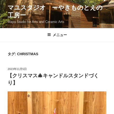
コ
マユスタジオ ーやきものとえの
ン
工房ー
テ
ン
Mayu Studio for Arts and Ceramic Arts
ツ
へ
メニュー
ス
キ
ッ
タグ:
CHRISTMAS
プ
投
2023年11月5日
稿
【クリスマス🎄キャンドルスタンドづく
日:
り】