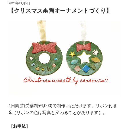
投
2023年11月5日
稿
【クリスマス🎄陶オーナメントづくり】
日:
1日陶芸(受講料¥4,000)で制作いただけます。リボン付き
🎗️（リボンの色は写真と変わることがあります）。
［お申込］