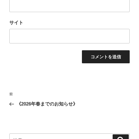
サイト
投
過
前
稿
去
《2026年春までのお知らせ》
ナ
の
ビ
投
稿
ゲ
ー
検
検