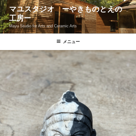
コ
マユスタジオ ーやきものとえの
ン
工房ー
テ
ン
Mayu Studio for Arts and Ceramic Arts
ツ
へ
メニュー
ス
キ
ッ
プ