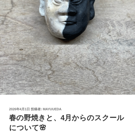
投
2026年4月1日
投稿者:
MAYUUEDA
稿
春の野焼きと、4月からのスクール
日:
について🌸