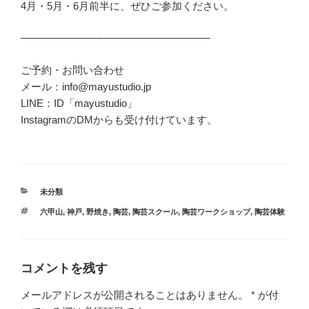
4月・5月・6月前半に、ぜひご参加ください。
─────────────────────────
ご予約・お問い合わせ
メール：info@mayustudio.jp
LINE：ID「mayustudio」
InstagramのDMからも受け付けています。
カ
未分類
テ
タ
六甲山
,
神戸
,
野焼き
,
陶芸
,
陶芸スクール
,
陶芸ワークショップ
,
陶芸体験
ゴ
グ
リ
ー
コメントを残す
メールアドレスが公開されることはありません。
*
が付