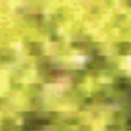
コ
ン
テ
ン
ツ
へ
ス
キ
ッ
プ