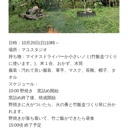
日時：10月20日(日)10時～
場所：マユスタジオ
持ち物：マイナスドライバーか小さいノミ(竹飯盒づくり
に使います。)、米１合、おかず、水筒
服装：汚れて良い服装、軍手、マスク、長靴、帽子、タ
オル
スケジュール：
10:00 野焼き 窯詰め開始
窯詰め終了後、焼成開始
野焼きに火がついたら、火の番と竹飯盒づくり班に分か
れます。
野焼きが落ち着いて、竹ご飯ができたら昼食
15:00頃 終了予定