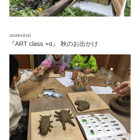
投
2019年9月3日
稿
『ART class +α』 秋のお出かけ
日: