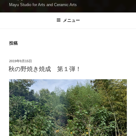
Mayu Studio for Arts and Ceramic Arts
メニュー
投稿
投
2019年9月15日
稿
秋の野焼き焼成 第１弾！
日: